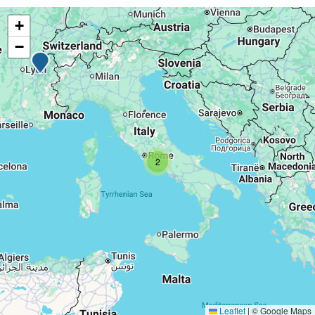
+
−
2
Leaflet
|
© Google Maps