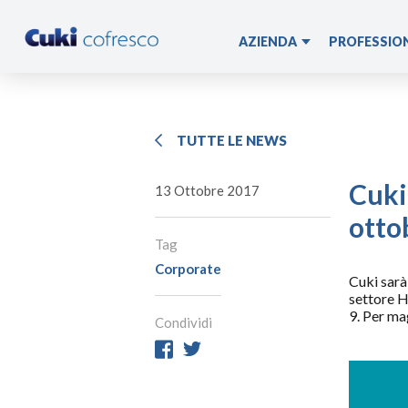
AZIENDA
PROFESSIO
Storia
HoReCa
Il Gruppo
Industria Al
TUTTE LE NEWS
Leadership
Cuki
13 Ottobre 2017
Stabilimenti
otto
I Marchi
Tag
Progetti
Corporate
Cuki sarà
Certificazioni
settore H
Segnalazioni
9. Per ma
Condividi