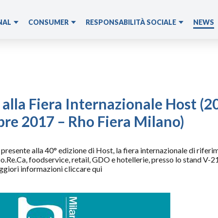
NAL
CONSUMER
RESPONSABILITÀ SOCIALE
NEWS
Lotta allo spreco
Cuki
alimentare
imentare
Domopak
Materie Prime
Cuki per il Sociale
 alla Fiera Internazionale Host (2
Programmi di
Educazione
bre 2017 – Rho Fiera Milano)
 presente alla 40° edizione di Host, la fiera internazionale di riferi
o.Re.Ca, foodservice, retail, GDO e hotellerie, presso lo stand V-2
ggiori informazioni cliccare qui