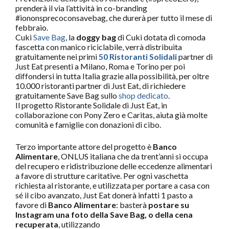
prenderà il via l’attività in co-branding
#iononsprecoconsavebag, che durerà per tutto il mese di
febbraio.
Cuki
Save Bag
, la
doggy bag
di Cuki dotata di comoda
fascetta con manico riciclabile, verrà distribuita
gratuitamente nei primi
50 Ristoranti Solidali
partner di
Just Eat presenti a Milano, Roma e Torino per poi
diffondersi in tutta Italia grazie alla possibilità, per oltre
10.000 ristoranti partner di Just Eat, di richiedere
gratuitamente Save Bag sullo
shop dedicato
.
Il progetto Ristorante Solidale di Just Eat, in
collaborazione con Pony Zero e Caritas, aiuta già molte
comunità e famiglie con donazioni di cibo.
Terzo importante attore del progetto è
Banco
Alimentare
, ONLUS italiana che da trent’anni si occupa
del recupero e ridistribuzione delle eccedenze alimentari
a favore di strutture caritative. Per ogni vaschetta
richiesta al ristorante, e utilizzata per portare a casa con
sé il cibo avanzato, Just Eat donerà infatti 1 pasto a
favore di
Banco Alimentare
: basterà
postare su
Instagram una foto della Save Bag, o della cena
recuperata
, utilizzando