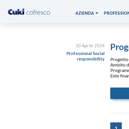
AZIENDA
PROFESSIO
Storia
HoReCa
Il Gruppo
Industria Al
Prog
30 Aprile 2024
Leadership
Professional
Social
responsibility
Progetto 
Stabilimenti
Ambito di
Programm
I Marchi
Ente fina
Progetti
Certificazioni
Segnalazioni
1