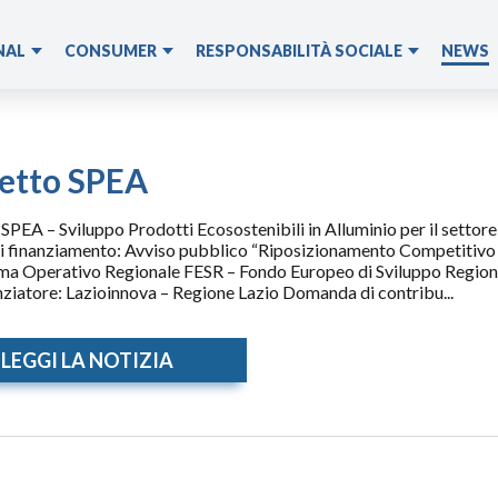
NAL
CONSUMER
RESPONSABILITÀ SOCIALE
NEWS
Lotta allo spreco
Cuki
alimentare
imentare
Domopak
Materie Prime
etto SPEA
Cuki per il Sociale
SPEA – Sviluppo Prodotti Ecosostenibili in Alluminio per il settor
Programmi di
 finanziamento: Avviso pubblico “Riposizionamento Competitivo 
Educazione
a Operativo Regionale FESR – Fondo Europeo di Sviluppo Regiona
nziatore: Lazioinnova – Regione Lazio Domanda di contribu...
LEGGI LA NOTIZIA