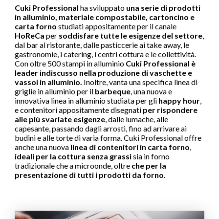
Cuki Professional
ha sviluppato
una serie di prodotti
in alluminio, materiale compostabile, cartoncino e
carta forno
studiati appositamente per il canale
HoReCa
per
soddisfare tutte le esigenze del settore
,
dal bar al ristorante, dalle pasticcerie ai take away, le
gastronomie, i catering, i centri cottura e le collettività.
Con oltre 500 stampi in alluminio
Cuki Professional è
leader indiscusso nella produzione di vaschette e
vassoi in alluminio.
Inoltre, vanta una specifica linea di
griglie in alluminio per il
barbeque
, una nuova e
innovativa linea in alluminio studiata per gli
happy hour
,
e contenitori appositamente disegnati
per rispondere
alle più svariate esigenze
, dalle lumache, alle
capesante, passando dagli arrosti, fino ad arrivare ai
budini e alle torte di varia forma. Cuki Professional offre
anche una nuova
linea di contenitori in carta forno
,
ideali per la cottura senza grassi
sia in forno
tradizionale che a microonde, oltre
che per la
presentazione di tutti i prodotti da forno
.