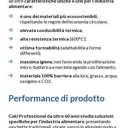
ad altre
caratteristiche uniche e utili per l’industria
alimentare
:
è
uno dei materiali più ecosostenibili
,
rispettando le regole dell’economia circolare;
elevata
conducibilità termica
;
alta resistenza termica
(600°C);
ottima
formabilità
(adattabilità a forme
differenti);
massima igiene
, non favorendo la proliferazione
micro-batterica e non interagendo con l’alimento;
materiale 100% barriera
alla luce, grasso, acqua,
ossigeno e CO2.
Performance di prodotto
Cuki Professional da oltre 60 anni studia soluzioni
specifiche per l’industria alimentare
, presentando
vaschette tradizionali, stirate, vassoi in alluminio nudo o