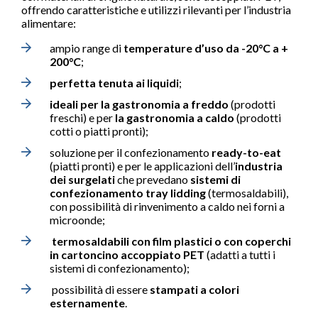
offrendo caratteristiche e utilizzi rilevanti per l’industria
alimentare:
ampio range di
temperature d’uso
da -20°C a +
200°C
;
perfetta tenuta ai liquidi
;
ideali per
la
gastronomia
a freddo
(prodotti
freschi) e per
la
gastronomia
a caldo
(prodotti
cotti o piatti pronti);
soluzione per il confezionamento
ready-to-eat
(piatti pronti) e per le applicazioni dell’
industria
dei surgelati
che prevedano
sistemi di
confezionamento tray lidding
(termosaldabili),
con possibilità di rinvenimento a caldo nei forni a
microonde;
termosaldabili con film plastici o con coperchi
in cartoncino accoppiato PET
(adatti a tutti i
sistemi di confezionamento);
possibilità di essere
stampati a colori
esternamente
.